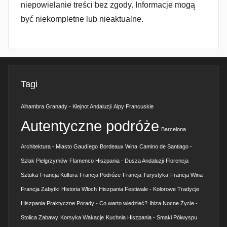
niepowielanie treści bez zgody. Informacje mogą
być niekompletne lub nieaktualne.
Tagi
Alhambra Granady - Klejnot Andaluzji
Alpy Francuskie
Autentyczne podróże
Barcelona
Architektura - Miasto Gaudíego
Bordeaux Wina
Camino de Santiago -
Szlak Pielgrzymów
Flamenco Hiszpania - Dusza Andaluzji
Florencja
Sztuka
Francja Kultura
Francja Podróże
Francja Turystyka
Francja Wina
Francja Zabytki
Historia Włoch
Hiszpania Festiwale - Kolorowe Tradycje
Hiszpania Praktyczne Porady - Co warto wiedzieć?
Ibiza Nocne Życie -
Stolica Zabawy
Korsyka Wakacje
Kuchnia Hiszpania - Smaki Półwyspu