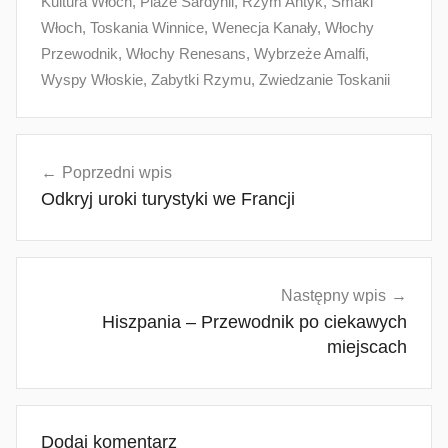
Kultura Włoch
,
Plaże Sardynii
,
Rzym Antyk
,
Smaki
Włoch
,
Toskania Winnice
,
Wenecja Kanały
,
Włochy
Przewodnik
,
Włochy Renesans
,
Wybrzeże Amalfi
,
Wyspy Włoskie
,
Zabytki Rzymu
,
Zwiedzanie Toskanii
Nawigacja
Poprzedni wpis
wpisu
Odkryj uroki turystyki we Francji
Następny wpis
Hiszpania – Przewodnik po ciekawych
miejscach
Dodaj komentarz