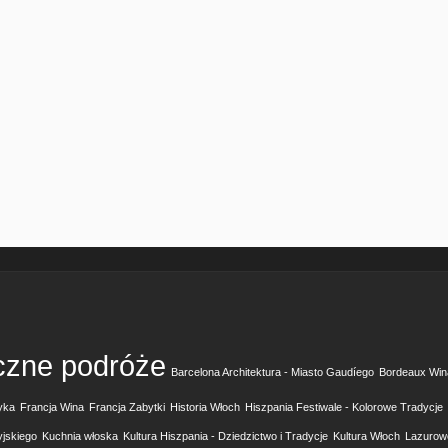
czne podróże
Barcelona Architektura - Miasto Gaudíego
Bordeaux Win
yka
Francja Wina
Francja Zabytki
Historia Włoch
Hiszpania Festiwale - Kolorowe Tradycje
yjskiego
Kuchnia włoska
Kultura Hiszpania - Dziedzictwo i Tradycje
Kultura Włoch
Lazurow