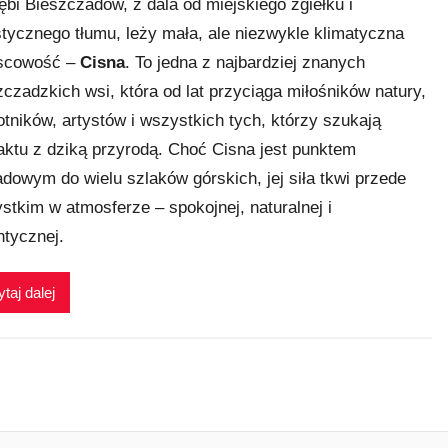
ębi Bieszczadów, z dala od miejskiego zgiełku i
stycznego tłumu, leży mała, ale niezwykle klimatyczna
scowość –
Cisna
. To jedna z najbardziej znanych
zczadzkich wsi, która od lat przyciąga miłośników natury,
tników, artystów i wszystkich tych, którzy szukają
aktu z dziką przyrodą. Choć Cisna jest punktem
dowym do wielu szlaków górskich, jej siła tkwi przede
stkim w atmosferze – spokojnej, naturalnej i
ntycznej.
taj dalej