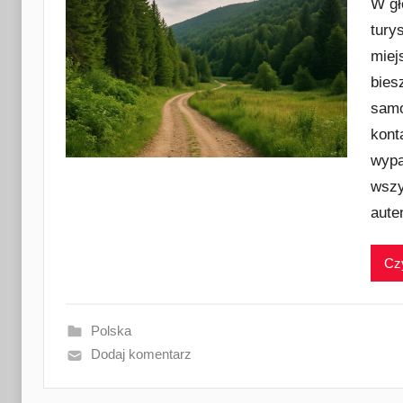
W gł
tury
miej
bies
samo
kont
wypa
wszy
aute
Czy
Polska
Dodaj komentarz