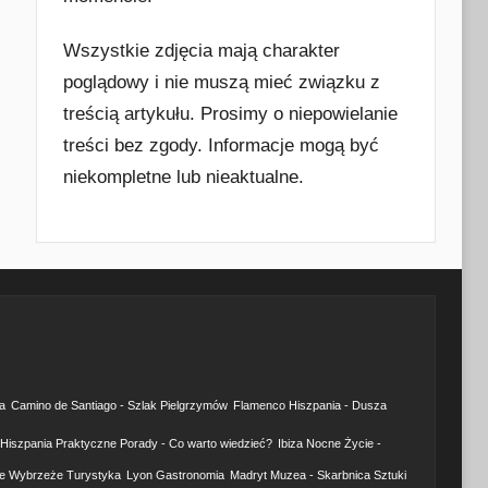
Wszystkie zdjęcia mają charakter
poglądowy i nie muszą mieć związku z
treścią artykułu. Prosimy o niepowielanie
treści bez zgody. Informacje mogą być
niekompletne lub nieaktualne.
a
Camino de Santiago - Szlak Pielgrzymów
Flamenco Hiszpania - Dusza
Hiszpania Praktyczne Porady - Co warto wiedzieć?
Ibiza Nocne Życie -
e Wybrzeże Turystyka
Lyon Gastronomia
Madryt Muzea - Skarbnica Sztuki