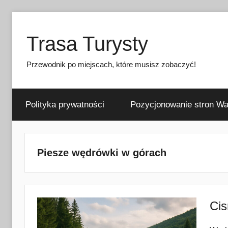
Przejdź
do
Trasa Turysty
treści
Przewodnik po miejscach, które musisz zobaczyć!
Polityka prywatności
Pozycjonowanie stron W
Piesze wędrówki w górach
Cis