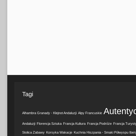
Tagi
Autenty
Alhambra Granady - Klejnot Andaluzji
Alpy Francuskie
Andaluzji
Florencja Sztuka
Francja Kultura
Francja Podróże
Francja Turyst
Stolica Zabawy
Korsyka Wakacje
Kuchnia Hiszpania - Smaki Półwyspu Iber