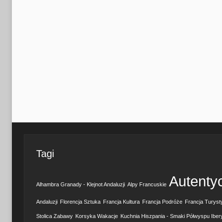
Tagi
Autenty
Alhambra Granady - Klejnot Andaluzji
Alpy Francuskie
Andaluzji
Florencja Sztuka
Francja Kultura
Francja Podróże
Francja Turyst
Stolica Zabawy
Korsyka Wakacje
Kuchnia Hiszpania - Smaki Półwyspu Iber