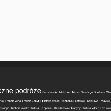
czne podróże
Barcelona Architektura - Miasto Gaudíego
Bordeaux Win
yka
Francja Wina
Francja Zabytki
Historia Włoch
Hiszpania Festiwale - Kolorowe Tradycje
yjskiego
Kuchnia włoska
Kultura Hiszpania - Dziedzictwo i Tradycje
Kultura Włoch
Lazurow