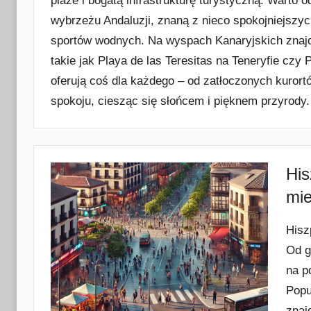
plaże i bogatą infrastrukturę turystyczną. Warto 
wybrzeżu Andaluzji, znaną z nieco spokojniejszyc
sportów wodnych. Na wyspach Kanaryjskich znaj
takie jak Playa de las Teresitas na Teneryfie cz
oferują coś dla każdego – od zatłoczonych kurort
spokoju, ciesząc się słońcem i pięknem przyrody.
His
mie
Hisz
Od g
na p
Popu
znaj