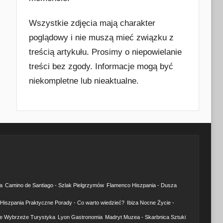
Wszystkie zdjęcia mają charakter
poglądowy i nie muszą mieć związku z
treścią artykułu. Prosimy o niepowielanie
treści bez zgody. Informacje mogą być
niekompletne lub nieaktualne.
a
Camino de Santiago - Szlak Pielgrzymów
Flamenco Hiszpania - Dusza
Hiszpania Praktyczne Porady - Co warto wiedzieć?
Ibiza Nocne Życie -
e Wybrzeże Turystyka
Lyon Gastronomia
Madryt Muzea - Skarbnica Sztuki