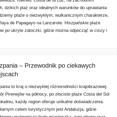
odwiedzić również Costa de la Luz, na zachodnim
h, dzikich plaż oraz idealnych warunków do uprawiania
dziemy plaże o niezwykłym, wulkanicznym charakterze,
y Playa de Papagayo na Lanzarote. Hiszpańskie plaże
ów po ukryte zatoczki, gdzie można odpocząć w ciszy i
zpania – Przewodnik po ciekawych
jscach
pania to kraj o niezwykłej różnorodności krajobrazowej.
ór Pirenejów na północy, po złociste plaże Costa del Sol
ołudniu, każdy region oferuje unikalne doświadczenia.
larnym celem turystycznym jest Andaluzja, gdzie
dziemy malownicze białe miasteczka, gaje oliwne oraz