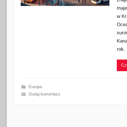
maje
w Kr
Ocea
suro
Kana
rok.
Czy
Europa
Dodaj komentarz