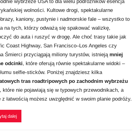
odnie wybrzeże USA to dla wielu podróżników esencja
ykańskiej wolności. Kultowe drogi, spektakularne
obrazy, kaniony, pustynie i nadmorskie fale – wszystko to
a na tych, którzy odważą się spakować walizkę,
czyć do auta i ruszyć w drogę. Ale choć trasy takie jak
fic Coast Highway, San Francisco–Los Angeles czy
na Śmierci przyciągają miliony turystów, istnieją
mniej
e odcinki
, które oferują równie spektakularne widoki –
tłumu selfie-sticków. Poniżej znajdziesz kilka
atowych tras roadtripowych po zachodnim wybrzeżu
, które nie pojawiają się w typowych przewodnikach, a
e z łatwością możesz uwzględnić w swoim planie podróży.
taj dalej