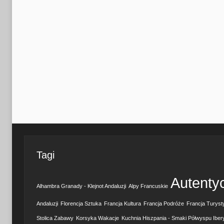
Tagi
Autenty
Alhambra Granady - Klejnot Andaluzji
Alpy Francuskie
Andaluzji
Florencja Sztuka
Francja Kultura
Francja Podróże
Francja Turyst
Stolica Zabawy
Korsyka Wakacje
Kuchnia Hiszpania - Smaki Półwyspu Iber