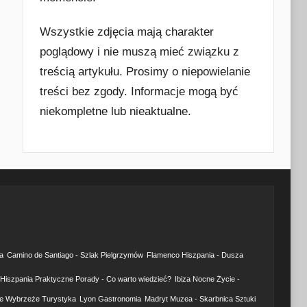
Wszystkie zdjęcia mają charakter
poglądowy i nie muszą mieć związku z
treścią artykułu. Prosimy o niepowielanie
treści bez zgody. Informacje mogą być
niekompletne lub nieaktualne.
a
Camino de Santiago - Szlak Pielgrzymów
Flamenco Hiszpania - Dusza
Hiszpania Praktyczne Porady - Co warto wiedzieć?
Ibiza Nocne Życie -
e Wybrzeże Turystyka
Lyon Gastronomia
Madryt Muzea - Skarbnica Sztuki