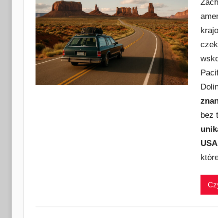
Zach
amer
kraj
czek
wsko
Paci
Doli
znan
bez 
unik
USA
któr
Czy