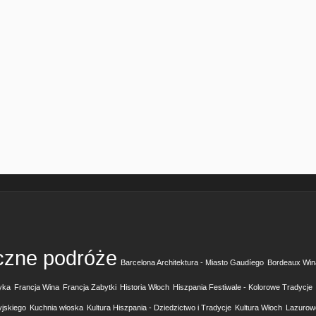
czne podróże
Barcelona Architektura - Miasto Gaudíego
Bordeaux Win
yka
Francja Wina
Francja Zabytki
Historia Włoch
Hiszpania Festiwale - Kolorowe Tradycje
yjskiego
Kuchnia włoska
Kultura Hiszpania - Dziedzictwo i Tradycje
Kultura Włoch
Lazurow