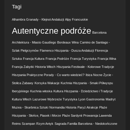
Tagi
Alhambra Granady - Klejnot Andaluzji
Alpy Francuskie
Autentyczne podróże
Barcelona
Architektura - Miasto Gaudíego
Bordeaux Wina
Camino de Santiago -
Szlak Pielgrzymów
Flamenco Hiszpania - Dusza Andaluzji
Florencja
Sztuka
Francja Kultura
Francja Podróże
Francja Turystyka
Francja Wina
Francja Zabytki
Historia Włoch
Hiszpania Festiwale - Kolorowe Tradycje
Hiszpania Praktyczne Porady - Co warto wiedzieć?
Ibiza Nocne Życie -
Stolica Zabawy
Korsyka Wakacje
Kuchnia Hiszpania - Smaki Półwyspu
Iberyjskiego
Kuchnia włoska
Kultura Hiszpania - Dziedzictwo i Tradycje
Kultura Włoch
Lazurowe Wybrzeże Turystyka
Lyon Gastronomia
Madryt
Muzea - Skarbnica Sztuki
Normandia Historia
Paryż Atrakcje
Plaże
Hiszpania - Słońce, Piasek i Morze
Plaże Sardynii
Prowansja Lawenda
Reims Szampan
Rzym Antyk
Sagrada Familia Barcelona - Niedokończone