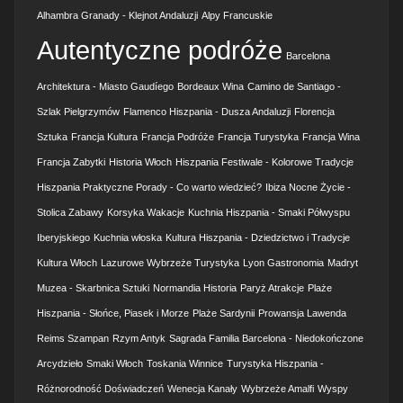
Alhambra Granady - Klejnot Andaluzji
Alpy Francuskie
Autentyczne podróże
Barcelona
Architektura - Miasto Gaudíego
Bordeaux Wina
Camino de Santiago -
Szlak Pielgrzymów
Flamenco Hiszpania - Dusza Andaluzji
Florencja
Sztuka
Francja Kultura
Francja Podróże
Francja Turystyka
Francja Wina
Francja Zabytki
Historia Włoch
Hiszpania Festiwale - Kolorowe Tradycje
Hiszpania Praktyczne Porady - Co warto wiedzieć?
Ibiza Nocne Życie -
Stolica Zabawy
Korsyka Wakacje
Kuchnia Hiszpania - Smaki Półwyspu
Iberyjskiego
Kuchnia włoska
Kultura Hiszpania - Dziedzictwo i Tradycje
Kultura Włoch
Lazurowe Wybrzeże Turystyka
Lyon Gastronomia
Madryt
Muzea - Skarbnica Sztuki
Normandia Historia
Paryż Atrakcje
Plaże
Hiszpania - Słońce, Piasek i Morze
Plaże Sardynii
Prowansja Lawenda
Reims Szampan
Rzym Antyk
Sagrada Familia Barcelona - Niedokończone
Arcydzieło
Smaki Włoch
Toskania Winnice
Turystyka Hiszpania -
Różnorodność Doświadczeń
Wenecja Kanały
Wybrzeże Amalfi
Wyspy